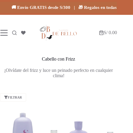
Saltar
al
🚚 Envío GRATIS desde S/300 | 🎁 Regalos en todas tus comp
contenido
S/
0.00
Carro
de
compra
Cabello con Frizz
¡Olvídate del frizz y luce un peinado perfecto en cualquier
clima!
FILTRAR