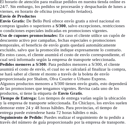
El horario de atención para realizar pedidos en nuestra tienda online es
24/7. Sin embargo, los pedidos se procesarán y despacharán de lunes a
viernes, en horario de oficina (excluyendo feriados).
Envío de Productos
Envío Gratis:
De Bello Perú ofrece envío gratis a nivel nacional en
compras iguales o superiores a
S/300
, salvo excepciones, restricciones
o condiciones especiales indicadas en promociones vigentes.
Uso de cupones promocionales:
En caso el cliente utilice un cupón de
descuento activo por campañas, fechas especiales o promociones
temporales, el beneficio de envío gratis quedará automáticamente
excluido, salvo que la promoción indique expresamente lo contrario.
En estos casos, el cliente asumirá el costo de envío correspondiente, el
cual será informado según la empresa de transporte seleccionada.
Pedidos menores a S/300:
Para pedidos menores a S/300, el cliente
asumirá el costo de envío, el cual no se calculará al finalizar la compra,
se hará saber al cliente el monto a través de la boleta de envío
proporcionada por Shalom, Olva Courier o Urbano Express.
Algunos productos menores a S/300 tienen envío gratis, esto dependerá
de las promociones que tengamos vigentes. Revisa cada uno de los
productos, si tiene la etiqueta de
Envío Gratis
.
Tiempo de Entrega:
Los tiempos de entrega varían según la ubicación
y la empresa de transporte seleccionada. En Chiclayo, los envíos suelen
demorar entre 24 y 48 horas hábiles. Para provincias, el tiempo de
entrega puede extenderse hasta 72 horas hábiles o más.
Seguimiento de Pedido:
Puedes realizar el seguimiento de tu pedido a
través del número de guía proporcionado por la empresa de transporte.