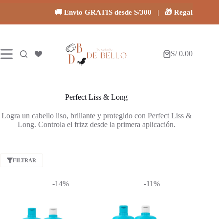
Saltar
al
🚚 Envío GRATIS desde S/300 | 🎁 Regalos en toda
contenido
S/
0.00
Carro
de
compra
Perfect Liss & Long
Logra un cabello liso, brillante y protegido con Perfect Liss &
Long. Controla el frizz desde la primera aplicación.
FILTRAR
-14%
-11%