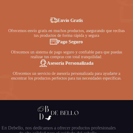
S/ 45.00.
S/ 35.00.
S/ 45.00.
S/ 35.00.
Envío Gratis
Ofrecemos envío gratis en muchos productos, asegurando que recibas
tus productos de forma rápida y segura
Pago Seguro
Ofrecemos un sistema de pago seguro y confiable para que puedas
realizar tus compras con total tranquilidad.
Asesoría Personalizada
Ofrecemos un servicio de asesoría personalizada para ayudarte a
encontrar los productos perfectos para tus necesidades específicas.
En Debello, nos dedicamos a ofrecer productos profesionales