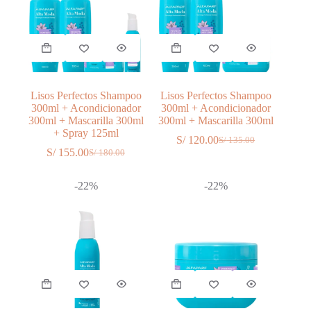
Lisos Perfectos Shampoo
Lisos Perfectos Shampoo
300ml + Acondicionador
300ml + Acondicionador
300ml + Mascarilla 300ml
300ml + Mascarilla 300ml
+ Spray 125ml
S/
120.00
S/
135.00
El
El
S/
155.00
S/
180.00
El
El
precio
precio
precio
precio
original
actual
original
actual
era:
es:
-22%
-22%
era:
es:
S/ 135.00.
S/ 120.00.
S/ 180.00.
S/ 155.00.