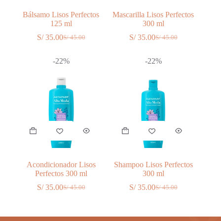
Bálsamo Lisos Perfectos
Mascarilla Lisos Perfectos
125 ml
300 ml
S/
35.00
S/
35.00
S/
45.00
S/
45.00
El
El
El
El
precio
precio
precio
precio
original
actual
original
actual
-22%
-22%
era:
es:
era:
es:
S/ 45.00.
S/ 35.00.
S/ 45.00.
S/ 35.00.
Acondicionador Lisos
Shampoo Lisos Perfectos
Perfectos 300 ml
300 ml
S/
35.00
S/
35.00
S/
45.00
S/
45.00
El
El
El
El
precio
precio
precio
precio
original
actual
original
actual
era:
es:
era:
es: