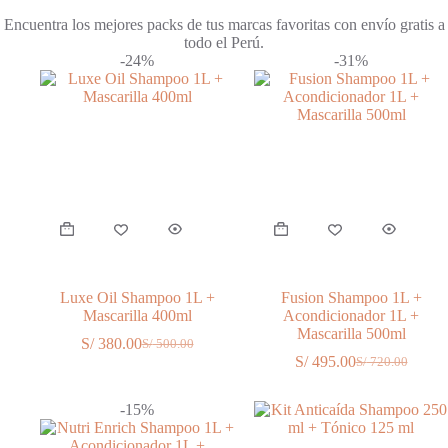
Encuentra los mejores packs de tus marcas favoritas con envío gratis a
todo el Perú.
-24%
-31%
Luxe Oil Shampoo 1L +
Fusion Shampoo 1L +
Mascarilla 400ml
Acondicionador 1L +
Mascarilla 500ml
S/
380.00
S/
500.00
El
El
S/
495.00
S/
720.00
precio
precio
El
El
original
actual
precio
precio
era:
es:
original
actual
-15%
S/ 500.00.
S/ 380.00.
era:
es:
S/ 720.00.
S/ 495.00.