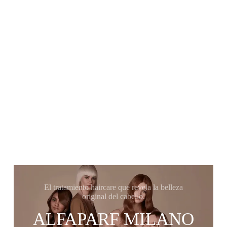
El tratamiento haircare que revela la belleza
original del cabello.
ALFAPARF MILANO