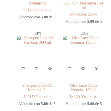
Tratamiento
200 ml + Mascarilla 150
ml
S/
170.00
S/
250.00
El
El
S/
145.00
S/
220.00
precio
precio
El
El
Valorado con
5.00
de 5
original
actual
precio
precio
Valorado con
5.00
de 5
era:
es:
original
actual
S/ 250.00.
S/ 170.00.
era:
es:
-14%
-20%
S/ 220.00.
S/ 145.00.
Shampoo Luxe Oil
Oleo Luxe Oil de
Keratina 1L
Keratina 100 ml
S/
215.00
S/
120.00
S/
250.00
S/
150.00
El
El
El
El
precio
precio
precio
precio
Valorado con
5.00
de 5
Valorado con
5.00
de 5
original
actual
original
actual