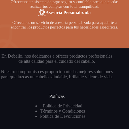
Ofrecemos un sistema de pago seguro y confiable para que puedas
realizar tus compras con total tranquilidad.
Asesoría Personalizada
Ofrecemos un servicio de asesoría personalizada para ayudarte a
encontrar los productos perfectos para tus necesidades específicas.
En Debello, nos dedicamos a ofrecer productos profesionales
de alta calidad para el cuidado del cabello.
Nuestro compromiso es proporcionarte las mejores soluciones
para que luzcas un cabello saludable, brillante y lleno de vida.
Políticas
Política de Privacidad
Términos y Condiciones
Política de Devoluciones