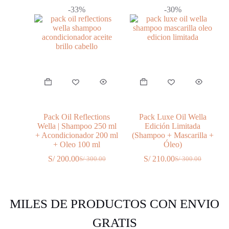
era:
es:
era:
es:
-33%
-30%
S/ 250.00.
S/ 215.00.
S/ 150.00.
S/ 120.00.
Pack Oil Reflections
Pack Luxe Oil Wella
Wella | Shampoo 250 ml
Edición Limitada
+ Acondicionador 200 ml
(Shampoo + Mascarilla +
+ Oleo 100 ml
Óleo)
S/
200.00
S/
210.00
S/
300.00
S/
300.00
El
El
El
El
precio
precio
precio
precio
original
actual
original
actual
era:
es:
era:
es:
S/ 300.00.
S/ 200.00.
S/ 300.00.
S/ 210.00.
MILES DE PRODUCTOS CON ENVIO
GRATIS