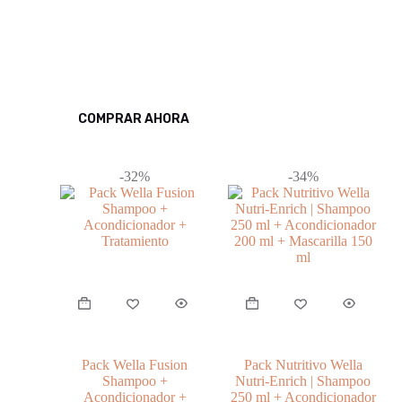
Descubre el poder de la belleza
natural
libre de sal, sulfatos y parabenos
COMPRAR AHORA
-32%
-34%
Pack Wella Fusion
Pack Nutritivo Wella
Shampoo +
Nutri-Enrich | Shampoo
Acondicionador +
250 ml + Acondicionador