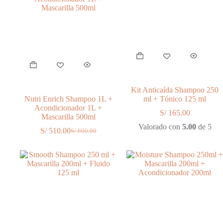
Kit Anticaída Shampoo 250
Nutri Enrich Shampoo 1L +
ml + Tónico 125 ml
Acondicionador 1L +
S/
165.00
Mascarilla 500ml
Valorado con
5.00
de 5
S/
510.00
S/
600.00
El
El
precio
precio
original
actual
era:
es:
S/ 600.00.
S/ 510.00.