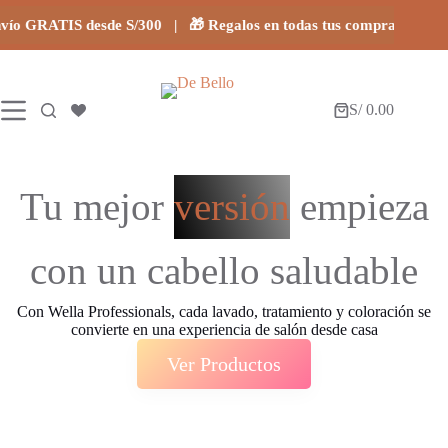
Saltar
 GRATIS desde S/300 | 🎁 Regalos en todas tus compras
al
contenido
S/
0.00
Carro
de
compra
Tu
mejor
versión
empieza
con
un
cabello
saludable
Con Wella Professionals, cada lavado, tratamiento y coloración se
convierte en una experiencia de salón desde casa
Ver Productos