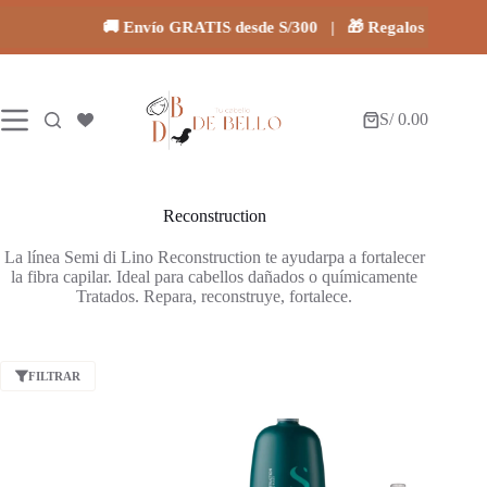
Saltar
al
🚚 Envío GRATIS desde S/300 | 🎁 Regalos en todas 
contenido
S/
0.00
Carro
de
compra
Reconstruction
La línea Semi di Lino Reconstruction te ayudarpa a fortalecer
la fibra capilar. Ideal para cabellos dañados o químicamente
Tratados. Repara, reconstruye, fortalece.
FILTRAR