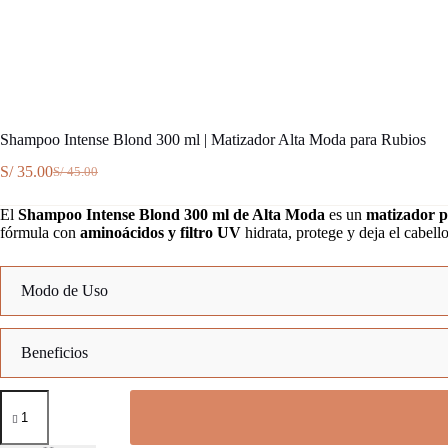
Shampoo Intense Blond 300 ml | Matizador Alta Moda para Rubios
S/
35.00
S/
45.00
El
El
precio
precio
El
Shampoo Intense Blond 300 ml de Alta Moda
es un
matizador p
original
actual
fórmula con
aminoácidos y filtro UV
hidrata, protege y deja el cabell
era:
es:
S/ 45.00.
S/ 35.00.
Modo de Uso
Aplicación:
Beneficios
Masaje:
Shampoo
Tiempo de Acción:
de 3 a 5 minutos
Matización Perfecta
Intense
Hidratación y Brillo
Enjuague:
Blond
Protección UV