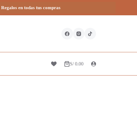
todas tus compras
S/
0.00
Carro
de
compra