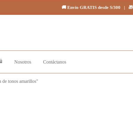
300
ml
🚚 Envío GRATIS desde S/300 | 🎁 Regalos en 
|
Matizador
Alta
Moda
para
Rubios
cantidad
️
Nosotros
Contáctanos