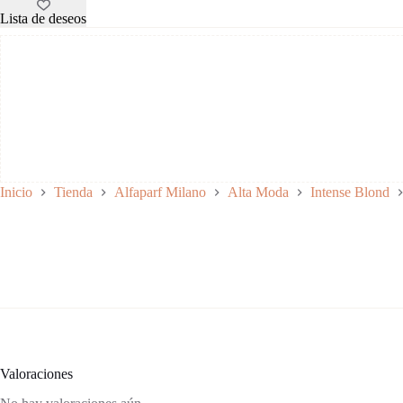
300
Frecuencia:
2 a 3 veces por semana
Fórmula Vegana
ml
Lista de deseos
Intense Blond
|
Matizador
Alta
Moda
para
Rubios
cantidad
Inicio
Tienda
Alfaparf Milano
Alta Moda
Intense Blond
Valoraciones