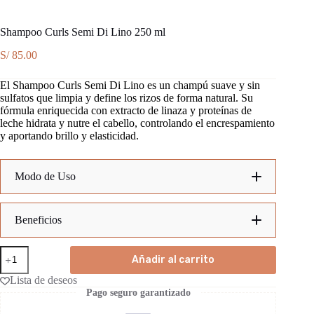
Shampoo Curls Semi Di Lino 250 ml
S/
85.00
El Shampoo Curls Semi Di Lino es un champú suave y sin
sulfatos que limpia y define los rizos de forma natural. Su
fórmula enriquecida con extracto de linaza y proteínas de
leche hidrata y nutre el cabello, controlando el encrespamiento
y aportando brillo y elasticidad.
Modo de Uso
1.
Beneficios
2.
Shampoo
Limpieza suave y eficaz:
Añadir al carrito
Curls
Semi
Lista de deseos
Di
Definición y control del encrespamiento:
Pago seguro garantizado
Lino
250