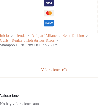
ml
Nutrición e hidratación:
cantidad
Brillo y suavidad:
Fórmula vegana:
Inicio
Tienda
Alfaparf Milano
Semi Di Lino
Packaging sostenible:
Curls - Realza y Hidrata Tus Rizos
Shampoo Curls Semi Di Lino 250 ml
Valoraciones (0)
Valoraciones
No hay valoraciones aún.