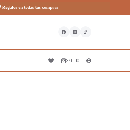
 todas tus compras
S/
0.00
Carro
de
compra