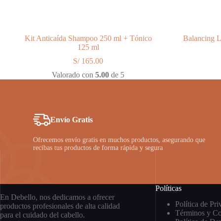
Kit Anticaída Shampoo 250 ml + Tónico
Balancing 
125 ml
S/
165.00
Valorado con
5.00
de 5
Envío Gratis
Ofrecemos envío gratis en muchos productos, asegurando que
recibas tus productos de forma rápida y segura
Políticas
En Debello, nos dedicamos a ofrecer
Política de Pr
productos profesionales de alta calidad
Términos y Co
para el cuidado del cabello.