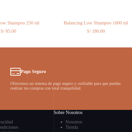
Low Shampoo 250 ml
Balancing Low Shampoo 1000 ml
S/
85.00
S/
180.00
Pago Seguro
Ofrecemos un sistema de pago seguro y confiable para que puedas
realizar tus compras con total tranquilidad.
Sobre Nosotros
ivacidad
Nosotros
ndiciones
Tienda