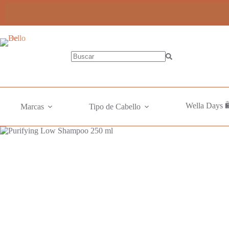
250
Saltar
ml
al
cantidad
contenido
Sin
resultados
Wella Days 
Marcas
Tipo de Cabello