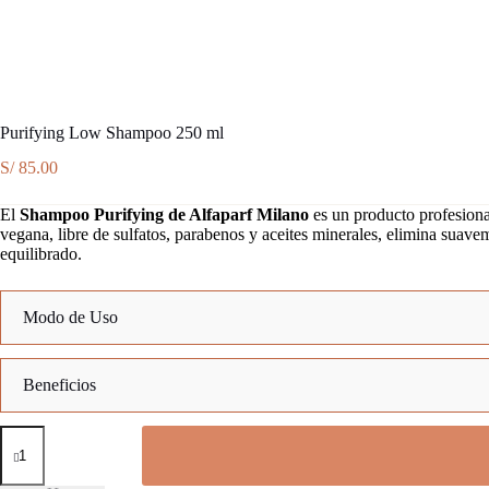
Purifying Low Shampoo 250 ml
S/
85.00
El
Shampoo Purifying de Alfaparf Milano
es un producto profesional
vegana, libre de sulfatos, parabenos y aceites minerales, elimina suave
equilibrado.
Modo de Uso
1.
Beneficios
2.
Purifying
Limpieza profunda:
Low
Equilibra el cuero cabelludo:
Shampoo
Hidrata y nutre: