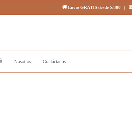
🚚 Envío GRATIS desde S/300 | 🎁 Regalos en
️
Nosotros
Contáctanos