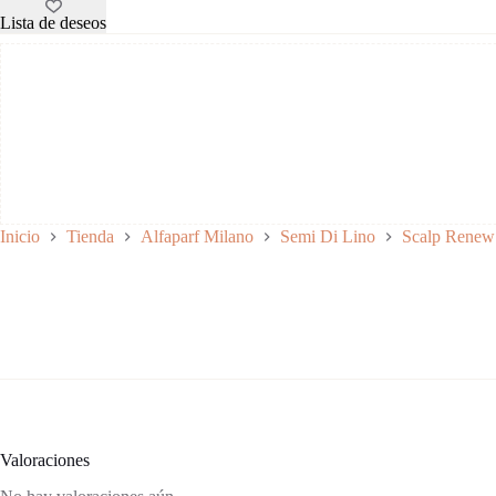
250
Protección contra agentes externos:
ml
Lista de deseos
cantidad
Fórmula vegana y cruelty-free:
Sin siliconas:
Packaging sostenible:
Inicio
Tienda
Alfaparf Milano
Semi Di Lino
Scalp Renew
Valoraciones