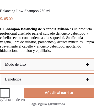
Balancing Low Shampoo 250 ml
S/
85.00
El Shampoo Balancing de Alfaparf Milano
es un producto
profesional diseñado para el cuidado del cuero cabelludo y
cabello seco o con tendencia a la sequedad. Su fórmula
vegana, libre de sulfatos, parabenos y aceites minerales, limpia
suavemente el cabello y el cuero cabelludo, aportando
hidratación, nutrición y equilibrio.
Modo de Uso
1.
Beneficios
2.
Balancing
Limpieza suave:
Añadir al carrito
Low
Shampoo
Lista de deseos
250
Hidrata y nutre:
Pago seguro garantizado
ml