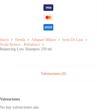
cantidad
Equilibra el cuero cabelludo:
Protección contra agentes externos:
Fórmula vegana y cruelty-free:
Inicio
Tienda
Alfaparf Milano
Semi Di Lino
Scalp Renew - Rebalance
Balancing Low Shampoo 250 ml
Sin siliconas:
Packaging sostenible:
Valoraciones (0)
Valoraciones
No hay valoraciones aún.