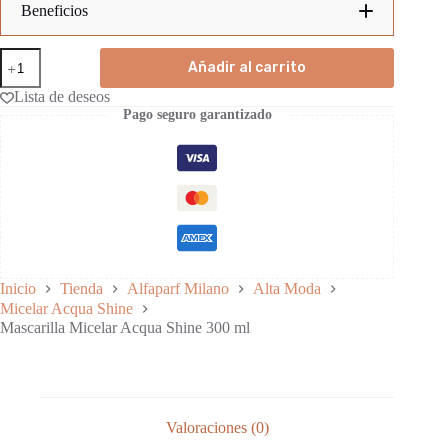
Beneficios
Mascarilla Micelar Acqua Shine
Mascarilla
Limpieza profunda:
Añadir al carrito
Micelar
Acqua
Lista de deseos
Equilibrio:
Shine
5 a 10 minutos
Pago seguro garantizado
300
Brillo y luminosidad:
ml
cantidad
Acción micelar:
Micelar Acqua Shine
Recomendación:
Fórmula vegana:
Packaging sostenible:
Inicio
Tienda
Alfaparf Milano
Alta Moda
Micelar Acqua Shine
Mascarilla Micelar Acqua Shine 300 ml
Valoraciones (0)