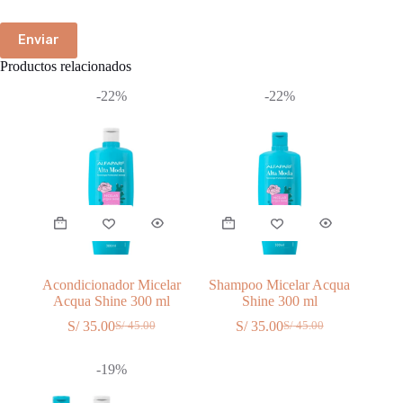
Enviar
Productos relacionados
-22%
-22%
Acondicionador Micelar
Shampoo Micelar Acqua
Acqua Shine 300 ml
Shine 300 ml
S/
35.00
S/
35.00
S/
45.00
S/
45.00
El
El
El
El
precio
precio
precio
precio
original
actual
original
actual
-19%
era:
es:
era:
es:
S/ 45.00.
S/ 35.00.
S/ 45.00.
S/ 35.00.