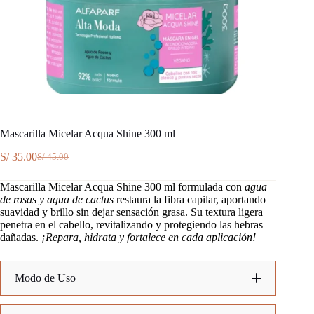
Mascarilla Micelar Acqua Shine 300 ml
S/
35.00
S/
45.00
El
El
precio
precio
Mascarilla Micelar Acqua Shine 300 ml formulada con
agua
original
actual
de rosas y agua de cactus
restaura la fibra capilar, aportando
era:
es:
suavidad y brillo sin dejar sensación grasa. Su textura ligera
S/ 45.00.
S/ 35.00.
penetra en el cabello, revitalizando y protegiendo las hebras
dañadas.
¡Repara, hidrata y fortalece en cada aplicación!
Modo de Uso