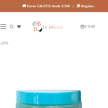
Saltar
al
🚚 Envío GRATIS desde S/300 | 🎁 Regalos en todas t
contenido
S/
0.00
Carro
de
compra
-22%