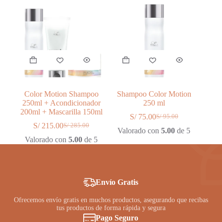
S/ 600.00.
S/ 440.00.
Color Motion Shampoo
Shampoo Color Motion
250ml + Acondicionador
250 ml
200ml + Mascarilla 150ml
S/
75.00
S/
95.00
El
El
S/
215.00
S/
285.00
El
El
precio
precio
Valorado con
5.00
de 5
precio
precio
original
actual
Valorado con
5.00
de 5
original
actual
era:
es:
era:
es:
S/ 95.00.
S/ 75.00.
S/ 285.00.
S/ 215.00.
Envío Gratis
Ofrecemos envío gratis en muchos productos, asegurando que recibas
tus productos de forma rápida y segura
Pago Seguro