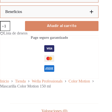
COLOR
Beneficios
MOTION
Mascarilla
Protección del color:
Añadir al carrito
Color
Motion
Lista de deseos
150
Restauración del color:
Pago seguro garantizado
ml
cantidad
Complejo Wellaplex:
Limpieza suave:
Brillo y suavidad:
Inicio
Tienda
Wella Professionals
Color Motion
Mascarilla Color Motion 150 ml
Valoraciones (0)