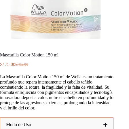
Mascarilla Color Motion 150 ml
S/
75.00
S/
95.00
El
El
precio
precio
La Mascarilla Color Motion 150 ml de Wella es un tratamiento
original
actual
profundo que repara intensamente el cabello teñido,
era:
es:
combatiendo la rotura, la fragilidad y la falta de vitalidad. Su
S/ 95.00.
S/ 75.00.
fórmula enriquecida con pigmentos encapsulados y tecnología
innovadora deposita color, nutre el cabello en profundidad y lo
protege de las agresiones externas, prolongando la intensidad
y el brillo del color.
Modo de Uso