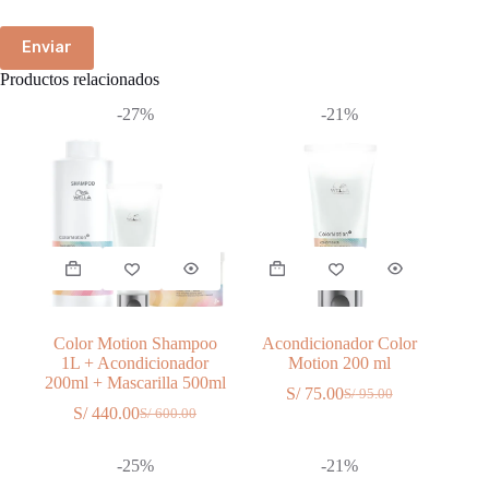
Enviar
Productos relacionados
-27%
-21%
Color Motion Shampoo
Acondicionador Color
1L + Acondicionador
Motion 200 ml
200ml + Mascarilla 500ml
S/
75.00
S/
95.00
El
El
S/
440.00
S/
600.00
El
El
precio
precio
precio
precio
original
actual
original
actual
era:
es:
-25%
-21%
era:
es:
S/ 95.00.
S/ 75.00.