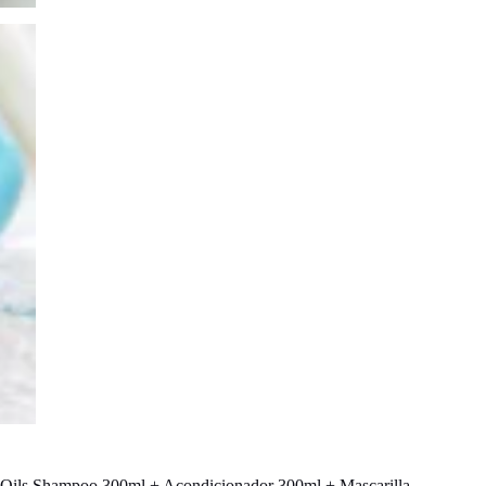
Oils Shampoo 300ml + Acondicionador 300ml + Mascarilla