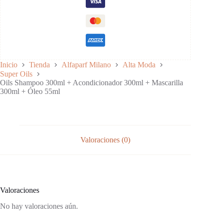
+
Mascarilla
Protección:
300ml
+
Control del frizz:
Óleo
55ml
Fórmula vegana:
cantidad
Inicio
Tienda
Alfaparf Milano
Alta Moda
Packaging sostenible:
Super Oils
Oils Shampoo 300ml + Acondicionador 300ml + Mascarilla
300ml + Óleo 55ml
Valoraciones (0)
Valoraciones
No hay valoraciones aún.