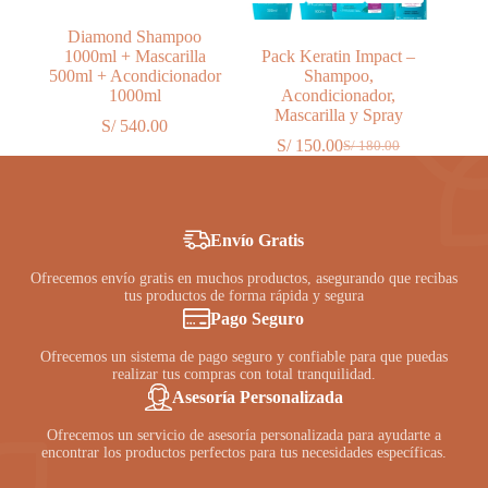
Diamond Shampoo
1000ml + Mascarilla
Pack Keratin Impact –
500ml + Acondicionador
Shampoo,
1000ml
Acondicionador,
Mascarilla y Spray
S/
540.00
S/
150.00
S/
180.00
El
El
precio
precio
original
actual
era:
es:
S/ 180.00.
S/ 150.00.
Envío Gratis
Ofrecemos envío gratis en muchos productos, asegurando que recibas
tus productos de forma rápida y segura
Pago Seguro
Ofrecemos un sistema de pago seguro y confiable para que puedas
realizar tus compras con total tranquilidad.
Asesoría Personalizada
Ofrecemos un servicio de asesoría personalizada para ayudarte a
encontrar los productos perfectos para tus necesidades específicas.