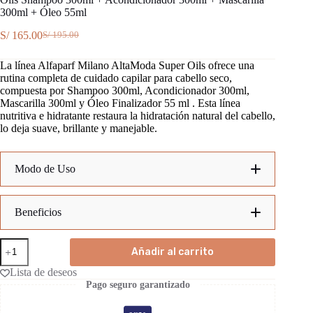
300ml + Óleo 55ml
S/
165.00
S/
195.00
El
El
precio
precio
La línea Alfaparf Milano AltaModa Super Oils ofrece una
original
actual
rutina completa de cuidado capilar para cabello seco,
era:
es:
compuesta por Shampoo 300ml, Acondicionador 300ml,
S/ 195.00.
S/ 165.00.
Mascarilla 300ml y Óleo Finalizador 55 ml . Esta línea
nutritiva e hidratante restaura la hidratación natural del cabello,
lo deja suave, brillante y manejable.
Modo de Uso
Beneficios
Oils
Limpieza nutritiva:
Añadir al carrito
Shampoo
300ml
Lista de deseos
+
Nutrición e hidratación:
Pago seguro garantizado
Acondicionador
Recomendación:
300ml
Brillo y suavidad: