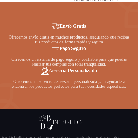
precio
precio
original
actual
era:
es:
S/ 45.00.
S/ 35.00.
Envío Gratis
Ofrecemos envío gratis en muchos productos, asegurando que recibas
tus productos de forma rápida y segura
Pago Seguro
Ofrecemos un sistema de pago seguro y confiable para que puedas
realizar tus compras con total tranquilidad.
Asesoría Personalizada
Ofrecemos un servicio de asesoría personalizada para ayudarte a
encontrar los productos perfectos para tus necesidades específicas.
En Debello, nos dedicamos a ofrecer productos profesionales