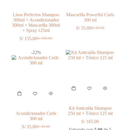
Lisos Perfectos Shampoo
Mascarilla Powerful Curls
300ml + Acondicionador
300 ml
300ml + Mascarilla 300ml
S/
35.00
S/
45.00
El
El
+ Spray 125ml
precio
precio
S/
155.00
S/
180.00
El
El
original
actual
precio
precio
era:
es:
original
actual
S/ 45.00.
S/ 35.00.
-22%
era:
es:
S/ 180.00.
S/ 155.00.
Kit Anticaída Shampoo
Acondicionador Curls
250 ml + Tónico 125 ml
300 ml
S/
165.00
S/
35.00
S/
45.00
El
El
Valorado con
5.00
de 5