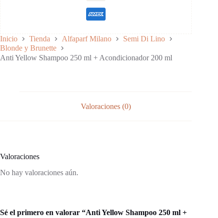
Aporta brillo y suavidad:
Inicio
Tienda
Alfaparf Milano
Semi Di Lino
Blonde y Brunette
Protege el cabello:
Anti Yellow Shampoo 250 ml + Acondicionador 200 ml
Valoraciones (0)
Valoraciones
No hay valoraciones aún.
Sé el primero en valorar “Anti Yellow Shampoo 250 ml +