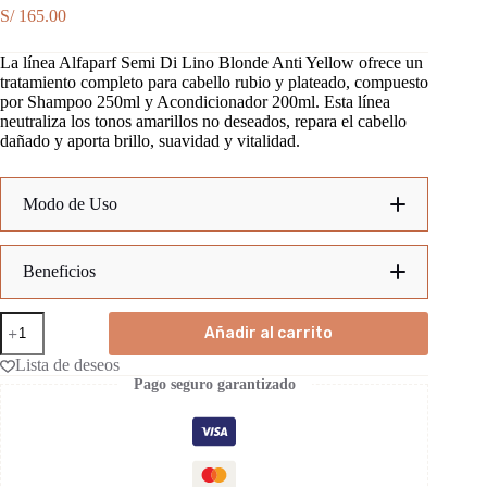
S/
165.00
La línea Alfaparf Semi Di Lino Blonde Anti Yellow ofrece un
tratamiento completo para cabello rubio y plateado, compuesto
por Shampoo 250ml y Acondicionador 200ml. Esta línea
neutraliza los tonos amarillos no deseados, repara el cabello
dañado y aporta brillo, suavidad y vitalidad.
Modo de Uso
1.
Beneficios
Anti
Neutraliza los tonos amarillos no deseados:
Añadir al carrito
2.
Yellow
Shampoo
Lista de deseos
250
Pago seguro garantizado
ml
+
Acondicionador
Repara el cabello dañado:
200
ml
cantidad