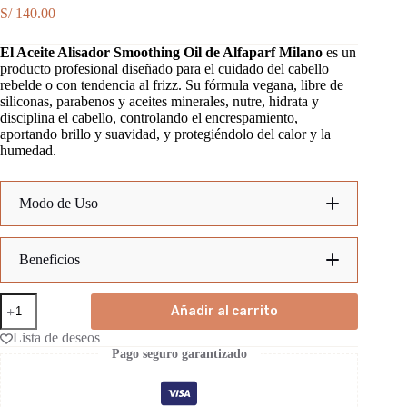
S/
140.00
El Aceite Alisador Smoothing Oil de Alfaparf Milano
es un
producto profesional diseñado para el cuidado del cabello
rebelde o con tendencia al frizz. Su fórmula vegana, libre de
siliconas, parabenos y aceites minerales, nutre, hidrata y
disciplina el cabello, controlando el encrespamiento,
aportando brillo y suavidad, y protegiéndolo del calor y la
humedad.
Modo de Uso
aplica unas gotas de Aceite
Beneficios
Alisador Smooth
Smoothing
Control del frizz:
Añadir al carrito
Oil
Antifrizz
Lista de deseos
100
Pago seguro garantizado
ml
Suavidad y manejabilidad:
cantidad