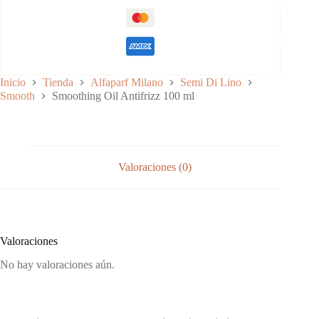
Hidratación profunda:
Brillo natural:
Protección contra agentes externos:
Inicio
Tienda
Alfaparf Milano
Semi Di Lino
Smooth
Smoothing Oil Antifrizz 100 ml
Fórmula vegana y cruelty-free:
Sin siliconas:
Valoraciones (0)
Packaging sostenible:
Valoraciones
No hay valoraciones aún.